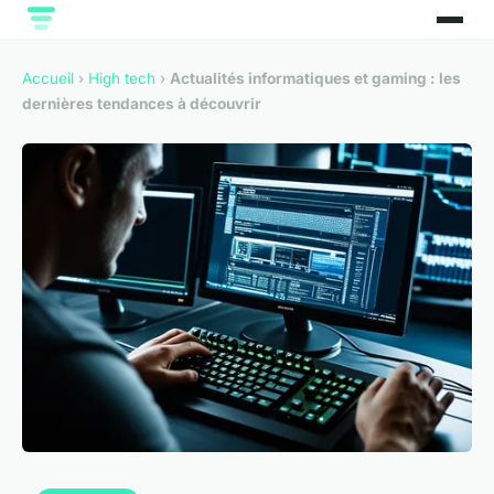
Accueil
›
High tech
›
Actualités informatiques et gaming : les
dernières tendances à découvrir