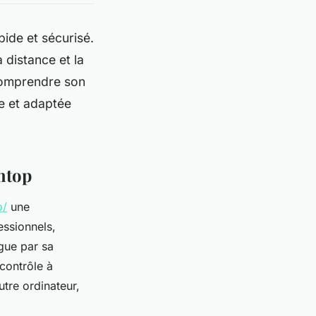
pide et sécurisé.
 distance et la
 Comprendre son
ce et adaptée
shtop
p/
une
essionnels,
ngue par sa
contrôle à
tre ordinateur,