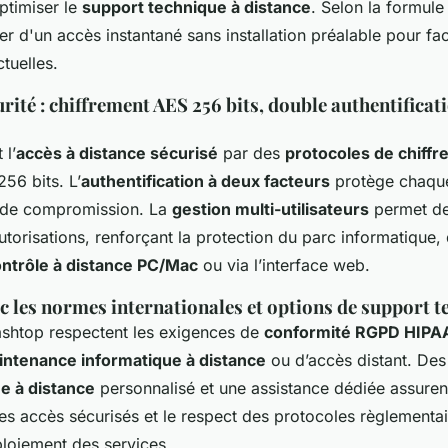
optimiser le
support technique à distance
. Selon la formule 
er d'un accès instantané sans installation préalable pour faci
tuelles.
rité : chiffrement AES 256 bits, double authentificati
 l’
accès à distance sécurisé
par des
protocoles de chiff
56 bits. L’
authentification à deux facteurs
protège chaque
s de compromission. La
gestion multi-utilisateurs
permet de
utorisations, renforçant la protection du parc informatique,
ntrôle à distance PC/Mac
ou via l’interface web.
 les normes internationales et options de support t
ashtop respectent les exigences de
conformité RGPD HIPA
ntenance informatique à distance
ou d’accès distant. Des
e à distance
personnalisé et une assistance dédiée assuren
s accès sécurisés et le respect des protocoles règlementair
loiement des services.