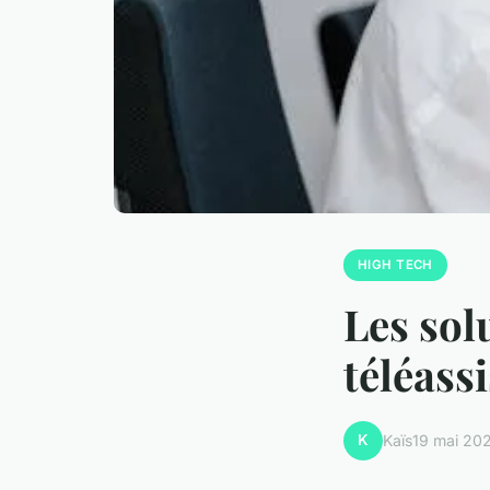
HIGH TECH
Les sol
téléass
K
Kaïs
19 mai 20