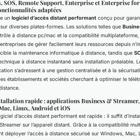
, SOS, Remote Support, Enterprise et Enterprise for
fonctionnalités adaptées
se un
logiciel d’accès distant performant
conçu pour garant
 sur diverses plates-formes. Les solutions telles que
Busine
ntrôle à distance pc/mac et la compatibilité multiplateforme
 entreprises de gérer facilement leurs ressources depuis n’i
cible la maintenance informatique à distance, tandis que
S
chnique à distance instantané sans installation préalable. L
ation s’adressent à une gestion centralisée et à la sécurisa
es établissements et sociétés cherchant à optimiser le télét
distance.
tallation rapide : applications Business & Streamer,
Mac, Linux, Android et iOS
ogiciel d’accès distant performant est rapide : il suffit d’insta
t Streamer sur l’appareil distant. Grâce à la compatibilité mul
ent déployer l’accès à distance sécurisé sur Windows, Mac, 