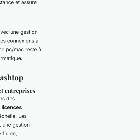
stance et assure
 avec une gestion
 les connexions à
ance pc/mac reste à
formatique.
lashtop
et entreprises
ns des
s
licences
échelle. Les
t une gestion
e
fluide,