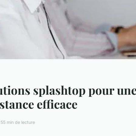
utions splashtop pour un
istance efficace
25
5 min de lecture