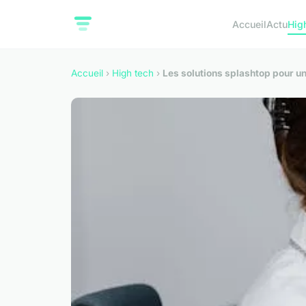
Accueil
Actu
Hig
Accueil
›
High tech
›
Les solutions splashtop pour un