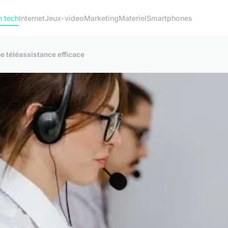
h tech
Internet
Jeux-video
Marketing
Materiel
Smartphones
e téléassistance efficace