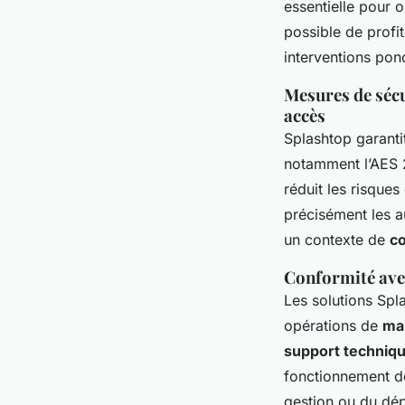
essentielle pour 
possible de profit
interventions ponc
Mesures de sécu
accès
Splashtop garantit
notamment l’AES 2
réduit les risque
précisément les a
un contexte de
co
Conformité avec
Les solutions Spl
opérations de
mai
support techniqu
fonctionnement de
gestion ou du dép