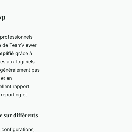
op
professionnels,
le de TeamViewer
plifié
grâce à
es aux logiciels
 généralement pas
 et en
ellent rapport
reporting et
e sur différents
s configurations,