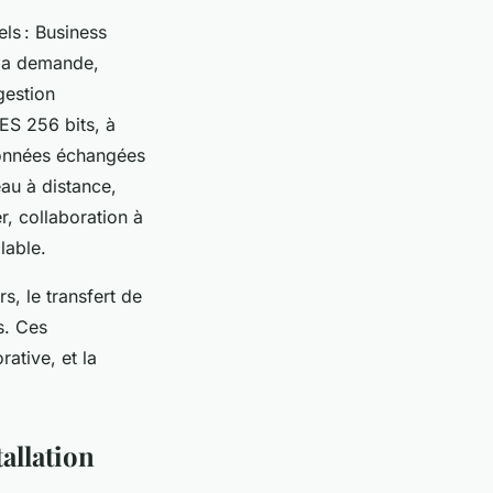
ls : Business
 la demande,
gestion
ES 256 bits, à
 données échangées
eau à distance,
r, collaboration à
lable.
rs, le transfert de
s. Ces
rative, et la
allation