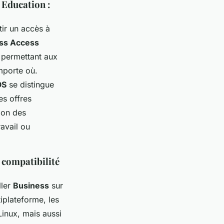
 Education :
ir un accès à
ss Access
, permettant aux
mporte où.
OS
se distingue
es offres
tion des
ravail ou
 compatibilité
ller
Business
sur
tiplateforme, les
Linux, mais aussi